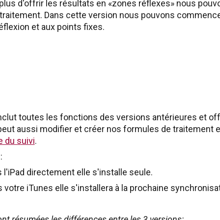
plus d'offrir les résultats en «zones réflexes» nous pouv
 traitement. Dans cette version nous pouvons commencer
lexion et aux points fixes.
nclut toutes les fonctions des versions antérieures et off
eut aussi modifier et créer nos formules de traitement et
 du suivi
.
n
:
l'iPad directement elle s'installe seule.
 votre iTunes elle s'installera à la prochaine synchronisat
nt résumées les différences entre les 3 versions: