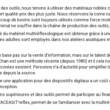
n des outils, nous tenons à utiliser des matériaux noble
rt qualité-prix des plus juste. Nous réservons la corne na
ucoup de bovins sont toujours utilisés comme force mot
imal ne souffre dans la chaîne de production des outils
té du matériel multiréflexologique est obtenue grâce à u
des adultes sont employés dans nos ateliers asiatiques e
e base pas sur la vente d'information, mais sur le talent d
Chan est une méthode récente (depuis 1980) et il cela no
lcorées existent. Personne n'a d'autorité pour simplifier l
e depuis la source.
re une application pour des dispositifs digitaux a un coût 
onception.
ns supérieures et des outils permet de participer au fin
 FACEASiT'reflex, permet de se familiariser avec la multiré