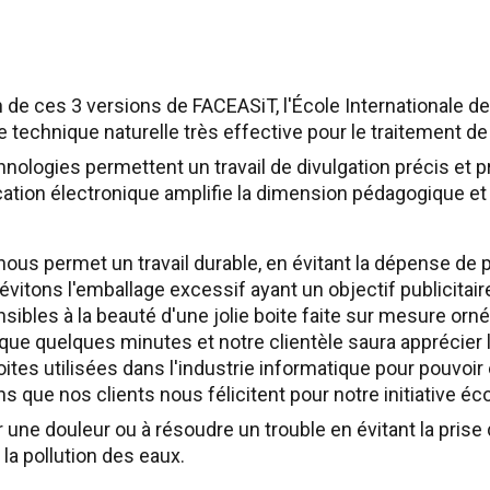
 de ces 3 versions de FACEASiT, l'École Internationale de
ne technique naturelle très effective pour le traitement 
nologies permettent un travail de divulgation précis et pro
plication électronique amplifie la dimension pédagogique e
 nous permet un travail durable, en évitant la dépense de
vitons l'emballage excessif ayant un objectif publicitai
bles à la beauté d'une jolie boite faite sur mesure orn
que quelques minutes et notre clientèle saura apprécier
tes utilisées dans l'industrie informatique pour pouvoir 
ns que nos clients nous félicitent pour notre initiative é
r une douleur ou à résoudre un trouble en évitant la pri
la pollution des eaux.