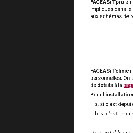
FACEASiT'pro
en 
impliqués dans le
aux schémas de réf
FACEASiT'clinic
i
personnelles. On p
de détails à la
page
Pour l'installatio
a. si c'est depuis 
b. si c'est depuis
Dans ce tableau so