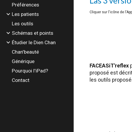
Las 3 versi
Préférences
Cliquer sur l'icône de l'A
Les patients
Les outils
Schémas et points
Étudier le Dien Chan
Chan'beauté
Générique
FACEASiT'reflex
p
Pourquoi l'iPad?
proposé est décrit
les outils proposé
Contact